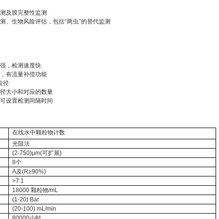
测及膜完整性监测
测、生物风险评估，包括
“两虫"的替代监测
力强，检测速度快
统，有流量补偿功能
粒径
粒径大小和对应的数量
，可设置检测间隔时间
在线水中颗粒物计数
光阻法
(2-750)μm(可扩展)
8个
A及(R≥90%)
>7:1
18000 颗粒物/mL
(1-20) Bar
(20-100) mL/min
80000小时