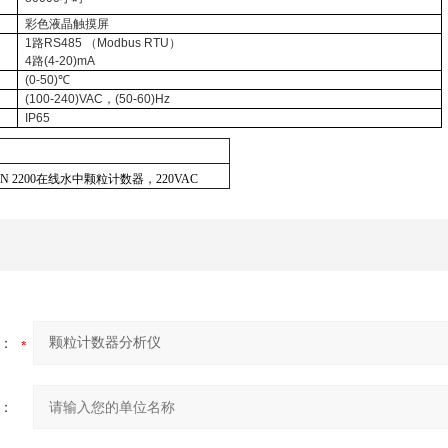
彩色液晶触摸屏
1
路
RS485
（
Modbus RTU
）
4
路
(4-20)mA
(0-50)℃
(100-240)VAC，(50-60)Hz
IP65
ON 2200在线水中颗粒计数器，220VAC
：
：