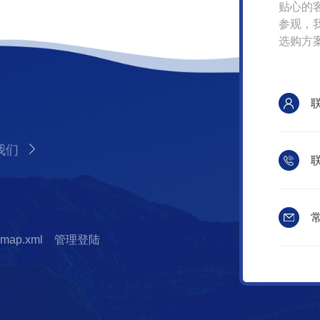
贴心的
参观，
选购方
我们
联
常
emap.xml
管理登陆