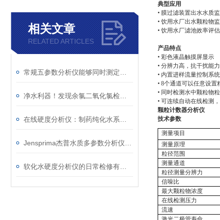
典型应用
•
膜过滤装置出水水质监
•
饮用水厂出水颗粒物监
相关文章
•
饮用水厂滤池效率评估
RELATED ARTICLES
产品特点
• 彩色液晶触摸屏显示
• 分辨力高，抗干扰能
常规五参数分析仪能够同时测定水中的五大参数
• 内置进样流量控制系
• 8个通道可以任意设置
• 同时检测水中颗粒物
净水利器！发现余氯二氧化氯检测仪的独特魅力
• 可连续自动在线检测
颗粒计数器分析仪
在线硬度分析仪：制药纯化水系统的水质管控核心利器
技术参数
测量项目
Jensprima杰普水质多参数分析仪被可口可乐采用
测量原理
粒径范围
测量通道
软化水硬度分析仪的日常检修有哪些要求
粒径测量分辨力
信噪比
最大颗粒物浓度
在线检测压力
流速
激光二极管寿命