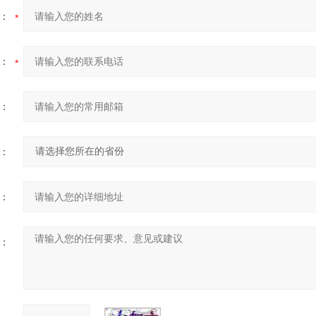
：
：
：
：
：
：