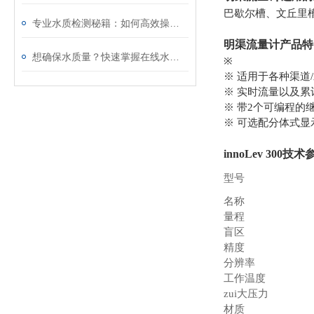
巴歇尔槽、文丘里
专业水质检测秘籍：如何高效操作软化水硬度分析仪
明渠流量计
产品特
想确保水质量？快速掌握在线水质硬度分析仪的使用秘诀！
※
※ 适用于各种渠道
※ 实时流量以及累
※ 带2个可编程的
※ 可选配分体式显
innoLev 300
技术
型号
名称
量程
盲区
精度
分辨率
工作温度
zui大压力
材质