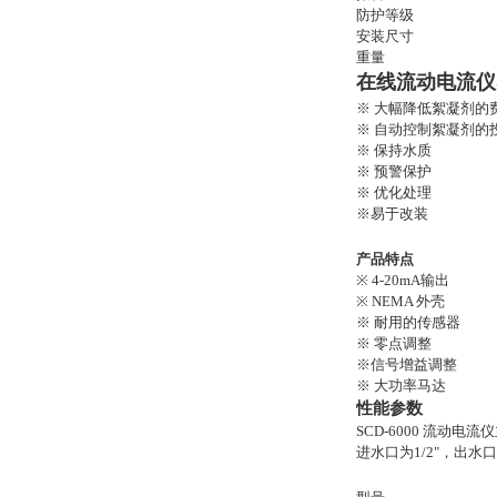
防护等级
安装尺寸
重量
在线流动电流仪
※ 大幅降低絮凝剂的
※ 自动控制絮凝剂的
※ 保持水质
※ 预警保护
※ 优化处理
※易于改装
产品
特点
※ 4-20mA输出
※ NEMA 外壳
※ 耐用的传感器
※ 零点调整
※信号增益调整
※ 大功率马达
性能参数
SCD-6000 流
进水口为1/2"，出水口尺