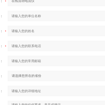
：
：
：
：
：
：
：