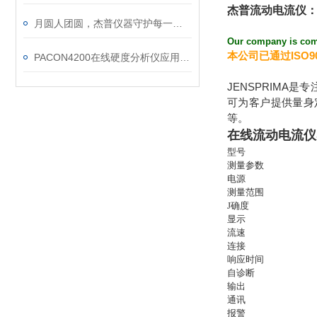
杰普流动电流仪
月圆人团圆，杰普仪器守护每一滴放心水
Our company is comm
本公司已通过ISO9
PACON4200在线硬度分析仪应用在半导体行业
JENSPRIM
可为客户提供量身
等。
在线流动电流仪
型号
测量参数
电源
测量范围
J确度
显示
流速
连接
响应时间
自诊断
输出
通讯
报警