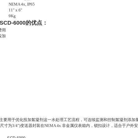
NEMA 4x, IP65
11" x 6"
9Kg
SCD-6000的优点：
费用
投加
动电流仪主要用于优化投加絮凝剂这一水处理工艺流程，可连续监测和控制絮凝剂添加
寸为3/4")
变送器封装在NEMA 4x 非金属仪表箱内，锁扣设计，适合于户外