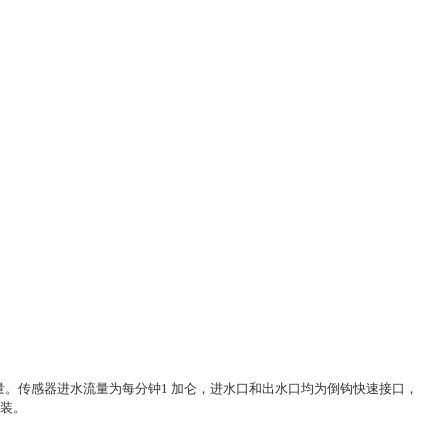
量。
传感器进水流量为每分钟1 加仑，进水口和出水口均为倒钩快速接口，
安装。