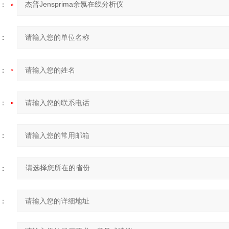
：
：
：
：
：
：
：