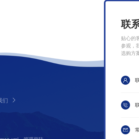
联
贴心的
参观，
选购方
我们
联
常