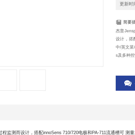
更新时间：
简要
​杰普Jen
设计，搭配
中/英文菜
s及多种控
监测而设计，搭配innoSens 710/720电极和PA-711流通