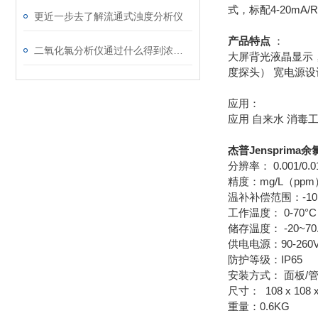
式，标配4-20mA/
更近一步去了解流通式浊度分析仪
产品特点
：
二氧化氯分析仪通过什么得到浓度大小
大屏背光液晶显示，全
度探头） 宽电源设计
应用：
应用 自来水 消毒工
杰普Jensprim
分辨率： 0.001/0.
精度：mg/L（ppm） 
温补补偿范围：-10.0
工作温度： 0-70°C
储存温度： -20~70.
供电电源：90-260V
防护等级：IP65
安装方式： 面板/
尺寸： 108 x 108 
重量：0.6KG