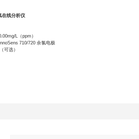
a余氯在线分析仪
20.00mg/L（ppm）
oSens 710/720 余氯电极
00（可选）