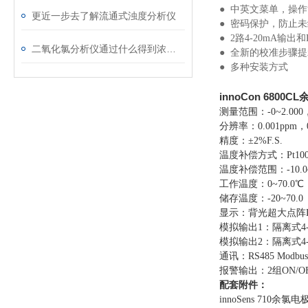
● 中英文菜单，操
更近一步去了解流通式浊度分析仪
● 密码保护，防止
● 2路4-20mA输出和
二氧化氯分析仪通过什么得到浓度大小
● 全新的校准步骤
● 多种安装方式
innoCon 6800
测量范围：-0~2.000，
分辨率：0.001ppm，0
精度：±2%F.S.
温度补偿方式：Pt100
温度补偿范围：-10.0~
工作温度：0~70.0℃
储存温度：-20~70.0
显示：背光超大点阵L
模拟输出1：隔离式4
模拟输出2：隔离式4
通讯：RS485 Modbus
报警输出：2组ON/OF
配套附件：
innoSens 710余氯电