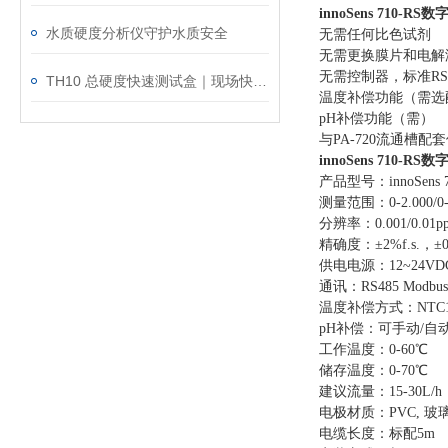
innoSens 710-R
水质硬度分析仪守护水质安全
无需任何比色试剂
无需更换膜片和电解
无需控制器，标准R
S
TH10 总硬度快速测试盒｜现场快速测水样硬度
温度补偿功能（需选
p
H
补偿功能（需）
与P
A-720
流通槽配套
innoSens 710-R
产品型号：innoSens
测量范围：0-
2.000
/
0
分辨率：0
.001
/
0.01
p
精确度：±
2
%f.s.，±0
供电电源：1
2
~
24VD
通讯：R
S485 M
odbus
温度补偿方式：N
TC
p
H
补偿：可手动/自
工作温度：0-
60
℃
储存温度：0-
70
℃
建议流量：1
5
-
30L
/h
电极材质：
PVC,
玻
电缆长度：标配5m