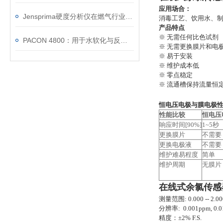
应用场合：
Jensprima硬度分析仪在燃气行业中的应用
消毒工艺、饮用水、
产品特点
※ 无需任何比色试剂
PACON 4800：用于水软化与反渗透保护的在线硬度监测
※ 无需更换膜片和电
※ 易于安装
※ 维护成本低
※ 零点稳定
※ 流通槽保持流量恒
恒电压电极与膜电极
性能比较
恒电压
响应时间[90%]
1~5秒
更换膜片
不需要
更换电极液
不需要
维护难易程度
简单
维护周期
无膜片
在线式余氯传感
测量范围: 0.000 -- 2.00
分辨率: 0.001ppm, 0.
精度：±2% F.S.