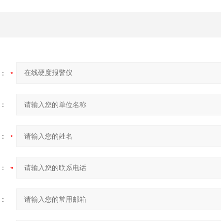
：
：
：
：
：