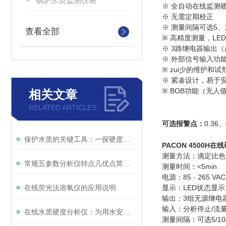
锅炉水质监测仪表
※ 全自动在线监测
※ 无需定期校正
※ 测量间隔可选5、1
查看全部
※ 高精度测量，LE
※ 3路继电器输出（
※ 外部信号输入功
※ zui少的维护和试
※ 紧凑设计，易于
※ BOB功能（无人
相关文章
RELATED ARTICLES
可选报警点：
0.36、
保护水质的关键工具：一探硬度在线水质分析仪的广泛应用
PACON 4500H
在线
测量方法：滴定比色
常规五参数分析仪特点几优点简单了解一下
测量时间：<5min
电源：85 - 265 V
在线荧光法溶氧仪的应用说明
显示：LED状态显示
输出：3组无源继电器输
输入：分析停止/流
在线水质硬度分析仪：为用水安全与设备寿命“把关”
测量间隔：可选5/10/2