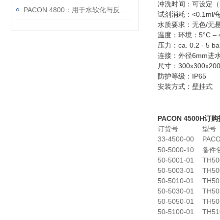
冲洗时间：可设定（5s
PACON 4800：用于水软化与反渗透保护的在线硬度监测
试剂消耗：<0.1ml
水质要求：无色/无悬浮物/无
温度：环境：5°C – 4
压力：ca. 0.2 - 5 bar
连接：外径6mm进水
尺寸：300x300x200
防护等级：IP65
安装方式：壁挂式
PACON 4500H
​订
订货号
型号
33-4500-00
PACO
50-5000-10
备件
50-5001-01
TH50
50-5003-01
TH50
50-5010-01
TH50
50-5030-01
TH50
50-5050-01
TH50
50-5100-01
TH51