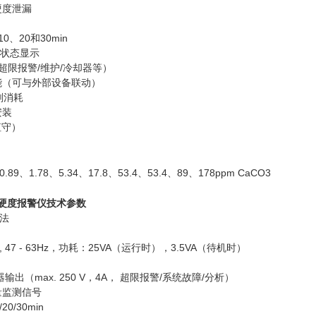
硬度泄漏
0、20和30min
D状态显示
超限报警/维护/冷却器等）
能（可与外部设备联动）
剂消耗
安装
值守）
0.89、1.78、5.34、17.8、53.4、53.4、89、178ppm CaCO3
硬度报警仪
​技术参数
法
AC, 47 - 63Hz，功耗：25VA（运行时），3.5VA（待机时）
出（max. 250 V，4A， 超限报警/系统故障/分析）
量监测信号
0/30min