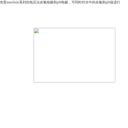
配杰普innoSens系列恒电压法余氯电极和pH电极，可同时对水中的余氯和pH值进行