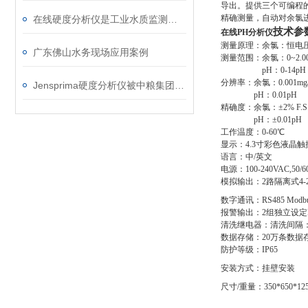
导出。提供三个可编程的继
精确测量，自动对余氯
在线硬度分析仪是工业水质监测的得力助手
技术参
在线PH分析仪
测量原理：余氯：恒电
广东佛山水务现场应用案例
测量范围：
余氯：
0~2.0
pH：0-14pH
分辨率：
余氯：
0.001mg/
Jensprima硬度分析仪被中粮集团采用
pH：0.01pH
精确度：
余氯：
±2% F.S
pH：±0.01pH
工作温度：
0-60℃
显示：
4.3寸彩色液晶
语言：中
/英文
电源：
100-240VAC,50/
模拟输出：
2路
隔离式
4
数字通讯：
RS485 Modb
报警输出：
2组独立设定H
清洗继电器：
清洗间隔
数据存储：
20万条数据
防护等级：
IP65
安装方式：挂壁安装
尺寸
/重量：350*650*12