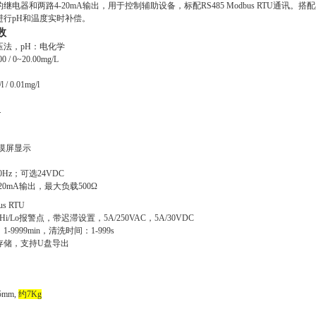
电器和两路4-20mA输出，用于控制辅助设备，标配RS485 Modbus RTU通讯。搭
进行pH和温度实时补偿。
数
压法，
pH：电化学
00
/
0~20.00mg/
L
l / 0.01mg/l
.
触摸屏显示
60Hz；
可选
24VDC
-20mA输出，最大负载500Ω
us RTU
i/Lo报警点，带迟滞设置，5A/250VAC
，
5A/30VDC
：
1-9999min，清洗时间：1-999s
存储，支持U盘导出
5mm,
约
7Kg