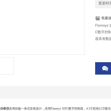
更新时间：
简要
Flumsy
C数字控制
器具有数
H分析仪
采用
挂板一体式安装设计
，采用
Flumsys 10TC数字控制器，
4.3寸彩色LCD