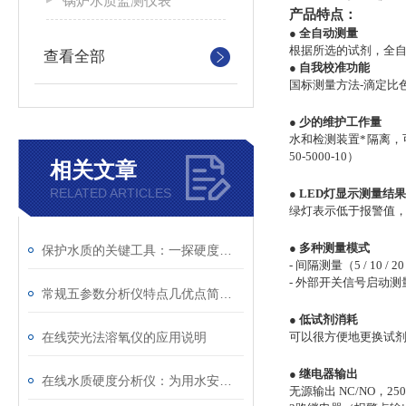
锅炉水质监测仪表
产品特点：
●
全自动测量
根据所选的试剂，全
查看全部
●
自我校准功能
国标测量方法-滴定比
●
少的维护工作量
水和检测装置*隔离，
50-5000-10）
相关文章
RELATED ARTICLES
●
LED灯显示测量结果
绿灯表示低于报警值
●
多种测量模式
保护水质的关键工具：一探硬度在线水质分析仪的广泛应用
- 间隔测量（
5 / 10 / 
- 外部开关信号启动测
常规五参数分析仪特点几优点简单了解一下
●
低试剂消耗
在线荧光法溶氧仪的应用说明
可以很方便地更换试剂瓶
●
继电器输出
在线水质硬度分析仪：为用水安全与设备寿命“把关”
无源输出 NC/NO，250