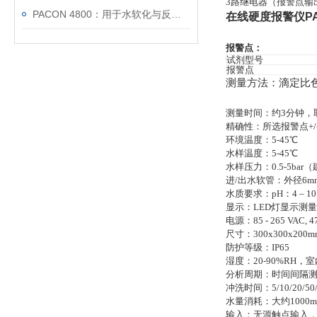
3路继电器（
报警点输
PACON 4800：用于水软化与反渗透保护的在线硬度监测
在线硬度报警仪
P
报警点：
试剂型号
报警点
测量方法：滴定比
测量时间：约
3
分钟，
精确性：所选报警点
+
环境温度：5-45℃
水样温度：5-45℃
水样压力：0.5-5bar
进/出水软管：外径6m
水质要求：pH：4 – 10 ;铁
显示：LED灯显示测
电源：
85 - 265 VAC, 4
尺寸：
300x300x200m
防护等级：
IP65
湿度：20-90%RH，
分析周期：时间间隔
冲洗时间：5/10/20/50/90s
水量消耗：大约1000m
输入：
无源触点
输入