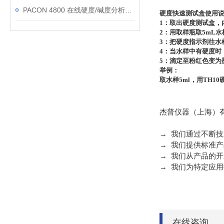
PACON 4800 在线硬度/碱度分析仪在工业水处理中的应用
硬度快速测试盒使用
1：取出硬度测试盒，
2：用取样瓶取5mL水
3：把硬度指示剂往水
4：当水样中有硬度时
5：滴定至粉红色变为
举例：
取水样5ml，用TH10
杰普仪器（上海）有
→ 我们通过不断
→ 我们提供标准
→ 我们从产品的
→ 我们为特定应
在线咨询