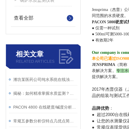
锅炉水质监测仪表
Jensprima（杰
同范围的水质硬度。
查看全部
PACON 5000硬度试
● 仅需一种试剂
● 500ml可测5000-10
● 有效期2年
相关文章
Our company is commi
本公司已通过ISO90
RELATED ARTICLES
JENSPRIMA
（简称
表解决方案。
专注水
提供解决方案。
潍坊某医药公司纯水系统在线浊度监测案例
2017年杰普仪器
揭秘：如何精准掌握水质监测？余氯水质在线监测仪使用全攻略！
品的组装与测试工作
PACON 4800 在线硬度/碱度分析仪在大连某集团软化水系统中的应用
品牌优势
：
● 超过2000台
● 让您的水测量仪
常规五参数分析仪特点几优点简单了解一下
● 常规仪表现货供