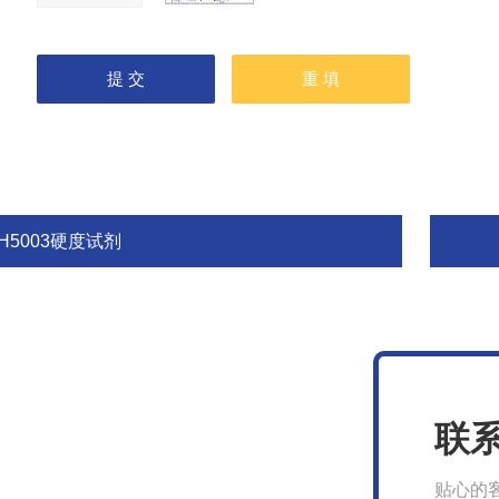
H5003硬度试剂
联
贴心的