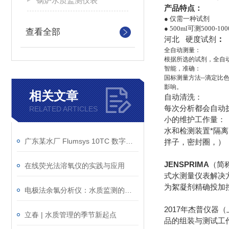
锅炉水质监测仪表
产品特点：
● 仅需一种试剂
● 500ml可测5000-10
查看全部
河北 硬度试剂
：
全自动测量：
根据所选的试剂，全自
智能，准确：
国标测量方法--滴定比
影响。
相关文章
自动清洗：
每次分析都会自动执
RELATED ARTICLES
小的维护工作量：
水和检测装置*隔
广东某水厂 Flumsys 10TC 数字控制器应用案例
拌子，密封圈，）
JENSPRIMA
（简
在线荧光法溶氧仪的实践与应用
式水测量仪表解决
为絮凝剂精确投加
电极法余氯分析仪：水质监测的得力助手
2017年杰普仪器
立春 | 水质管理的季节新起点
品的组装与测试工作