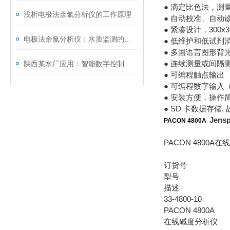
● 滴定比色法，测
浅析电极法余氯分析仪的工作原理
● 自动校准、自动
● 紧凑设计，300x30
电极法余氯分析仪：水质监测的得力助手
● 低维护和低试剂
● 多国语言图形背光
● 连续测量或间隔测
陕西某水厂应用：智能数字控制器，高效赋能水处理
● 可编程触点输出
● 可编程数字输入
● 安装方便，操作
● SD 卡数据存储, 故
Jen
PACON 4800A
PACON 4800
订货号
型号
描述
33-4800-10
PACON 4800A
在线碱度分析仪