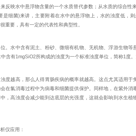
用来反映水中悬浮物含量的一个水质替代参数；从水质的综合性来
主要是细菌)来讲，主要附着在水中的悬浮物上，水的浊度低，
标很重要，具有一定的代表性和典型性。
。水中含有泥土、粉砂、微细有机物、无机物、浮游生物等悬
水中含有1mgSiO2所构成的浊度为一个标准浊度单位，简称1
度越高，那么人得胃肠疾病的概率就越高。这点尤其适用于免
物会在氯消毒过程中为病毒和细菌提供保护。同样地，在紫外消
库中，高浊度会减少能到达底层的光强度，这就会影响到水生植
析仪应用：