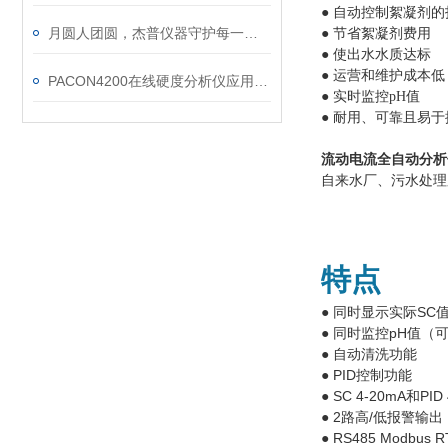
● 自动控制絮凝剂的
月圆人团圆，杰普仪器守护每一滴放心水
● 节省絮凝剂费用
● 使出水水质达标
● 运营和维护成本低
PACON4200在线硬度分析仪应用在半导体行业
●
实时监控pH值
● 耐用、可靠且易
流动电流全自动分析
自来水厂
、
污水处理
特点
同时显示实际SC
●
同时监控pH值（
●
自动清洗功能
●
PID控制功能
●
SC 4-20mA和PID
●
2路高/低报警输出
●
RS485 Modbus 
●