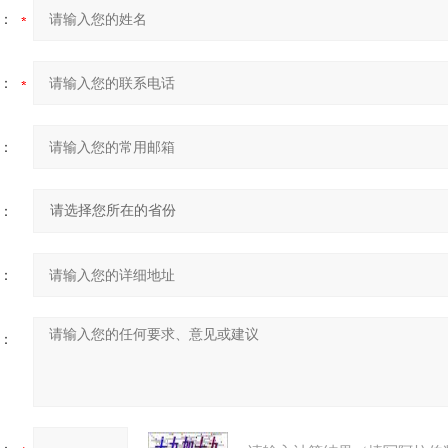
：
：
：
：
：
：