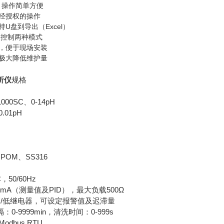
，操作简单方便
经授权的操作
U盘到导出（Excel）
动控制两种模式
，便于现场安装
极大降低维护量
析仪
规格
1000SC、0-14pH
0.01pH
POM、SS316
C，50/60Hz
20mA（测量值及PID），最大负载500Ω
高/低继电器，可设定报警值及迟滞量
-9999min，清洗时间：0-999s
Modbus RTU