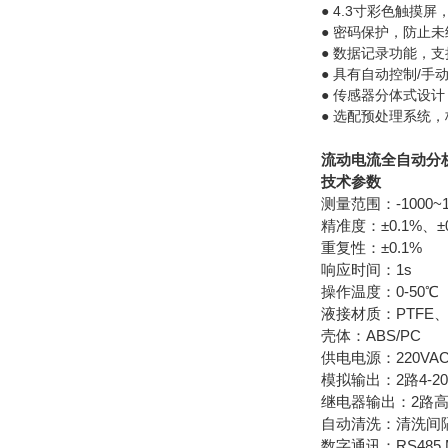
4.3寸彩色触摸屏
●
密码保护，防止未
●
数据记录功能，支持
●
具有自动控制/手
●
传感器分体式设计
●
选配预处理系统，
●
流动电流全自动分
技术参数
测量范围：
-1000~
精准度：
±0.1%、±
重复性：
±0.1%
响应时间：
1s
操作温度：
0-50℃
液接材质：PTFE、
壳体：ABS/PC
供电电源：
220VA
模拟输出：
2路4-
继电器输出：2路
自动清洗：清洗间隔：0
数字通讯：
RS485 