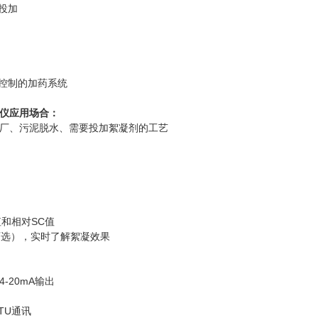
投加
于控制的加药系统
仪
应用场合：
厂
、
污泥脱水、
需要投加絮凝剂的工艺
值和相对SC值
可选），实时了解絮凝效果
 4-20mA输出
RTU通讯