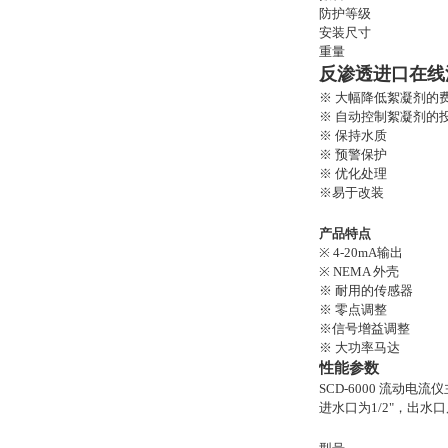
防护等级
安装尺寸
重量
反渗透进口在线
※ 大幅降低絮凝剂的
※ 自动控制絮凝剂的
※ 保持水质
※ 预警保护
※ 优化处理
※易于改装
产品
特点
※ 4-20mA输出
※ NEMA 外壳
※ 耐用的传感器
※ 零点调整
※信号增益调整
※ 大功率马达
性能参数
SCD-6000 流
进水口为1/2"，出水口尺