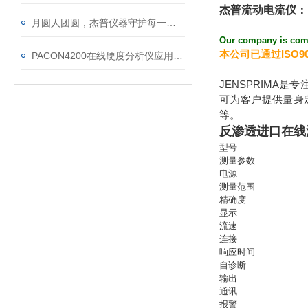
杰普流动电流仪：
月圆人团圆，杰普仪器守护每一滴放心水
Our company is commi
本公司已通过ISO9
PACON4200在线硬度分析仪应用在半导体行业
JENSPRIM
可为客户提供量身
等。
反渗透进口在线
型号
测量参数
电源
测量范围
精确度
显示
流速
连接
响应时间
自诊断
输出
通讯
报警