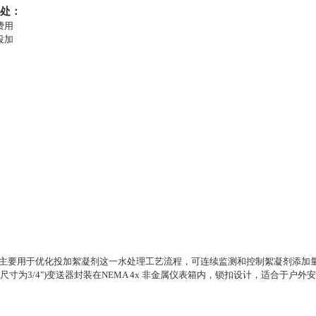
处：
费用
投加
：
动电流仪主要用于优化投加絮凝剂这一水处理工艺流程，可连续监测和控制絮凝剂添加
寸为3/4")
变送器封装在NEMA 4x 非金属仪表箱内，锁扣设计，适合于户外