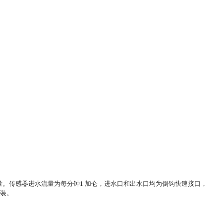
量。
传感器进水流量为每分钟1 加仑，进水口和出水口均为倒钩快速接口，
安装。