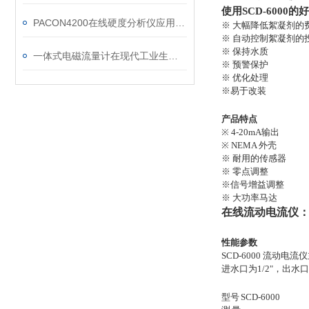
使用
SCD-6000
的好
PACON4200在线硬度分析仪应用在半导体行业
※ 大幅降低絮凝剂的
※ 自动控制絮凝剂的
※ 保持水质
一体式电磁流量计在现代工业生产和科学研究中得到广泛应用
※ 预警保护
※ 优化处理
※易于改装
产品
特点
※ 4-20mA输出
※ NEMA 外壳
※ 耐用的传感器
※ 零点调整
※信号增益调整
※ 大功率马达
在线流动电流仪
性能参数
SCD-6000 流
进水口为1/2"，出水口尺
型号
SCD-6000