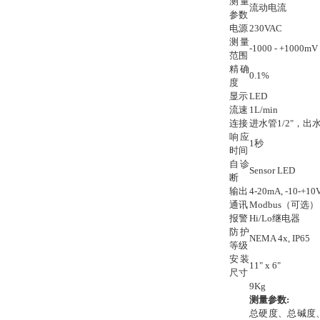
测量
流动电流
参数
电源
230VAC
测量
-1000 - +1000mV
范围
精确
0.1%
度
显示
LED
流速
1L/min
连接
进水管1/2"，出水
响应
1秒
时间
自诊
Sensor LED
断
输出
4-20mA, -10-+10
通讯
Modbus（可选）
报警
Hi/Lo继电器
防护
NEMA 4x, IP65
等级
安装
11" x 6"
尺寸
9Kg
测量参数
:
总硬度、总碱度、