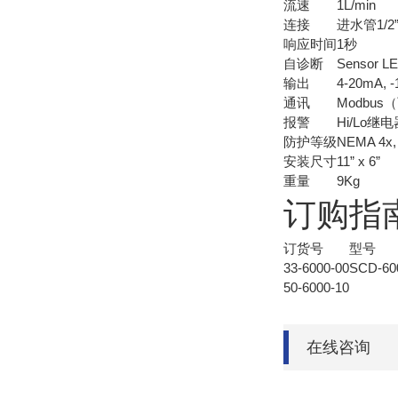
流速
1L/min
连接
进水管1/2
响应时间
1秒
自诊断
Sensor L
输出
4-20mA, -
通讯
Modbus
报警
Hi/Lo继
防护等级
NEMA 4x,
安装尺寸
11” x 6”
重量
9Kg
订购指
订货号
型号
33-6000-00
SCD-60
50-6000-10
在线咨询