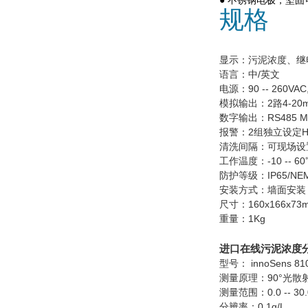
● 不锈钢电极，坚固
规格
显示：污泥浓度、继
语言：中/英文
电源：90 -- 260VAC,
模拟输出：2路4-20
数字输出：RS485 Mo
报警：2组独立设定Hi
清洗间隔：可现场设置
工作温度：-10 -- 60
防护等级：IP65/NE
安装方式：墙面安装
尺寸：160x166x73
重量：1Kg
进口在线污泥浓度
型号： innoSens 81
测量原理：90°光散
测量范围：0.0 -- 30.
分辨率：0.1g/L