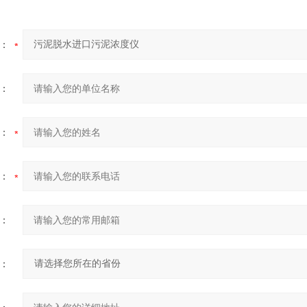
：
：
：
：
：
：