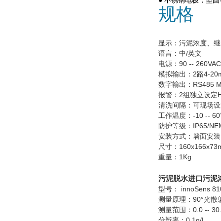
● 不锈钢电极，坚固
规格
显示：污泥浓度、继
语言：中/英文
电源：90 -- 260VAC,
模拟输出：2路4-20
数字输出：RS485 M
报警：2组独立设定Hi
清洗间隔：可现场设置
工作温度：-10 -- 6
防护等级：IP65/NE
安装方式：墙面安装
尺寸：160x166x73
重量：1Kg
污泥脱水进口污泥
型号： innoSens 81
测量原理：90°光散
测量范围：0.0 -- 30.
分辨率：0.1g/L