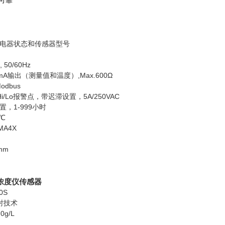
可靠
电器状态和传感器型号
 50/60Hz
mA输出（测量值和温度）,Max.600Ω
odbus
/Lo报警点，带迟滞设置，5A/250VAC
，1-999小时
0℃
MA4X
mm
浓度仪
传感器
0S
射技术
0g/L