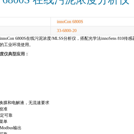
innoCon 6800S
33-6800-20
Con 6800S
在线污泥浓度/MLSS分析仪，搭配光学法innoSens 81
的工业环境使用。
度仪
典型应用：
更换膜和电解液，无流速要求
校准
稳定可靠
菜单
5 Modbus输出