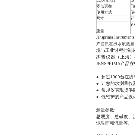
LED指示灯
阴
零点调整
Fu
使用方式
便
尺寸
7"
9 
重量
Jensprima I
户提供在线水质测量
境与工业过程控制
杰普仪器（上海）有限
JENSPRIMA产品
● 超过1000台
● 让您的水测量
● 常规仪表现货供
● 低维护的产品
测量参数:
总硬度、总碱度、流
泥界面和流量等。