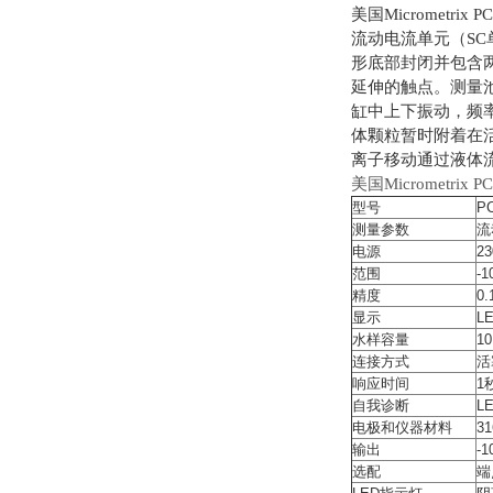
美国Micrometri
流动电流单元（S
形底部封闭并包含
延伸的触点。测量池
缸中上下振动，频
体
颗粒暂时附着在
离
子移动通过液体
美国Micrometr
型号
P
测量参数
流
电源
23
范围
-1
精度
0.
显示
LE
水样容量
10
连接方式
活
响应时间
1
自我诊断
L
电极和仪器材料
31
输出
-1
选配
端