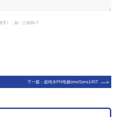
数字），如：三加四=7
下一篇：
超纯水PH电极innoSens145T