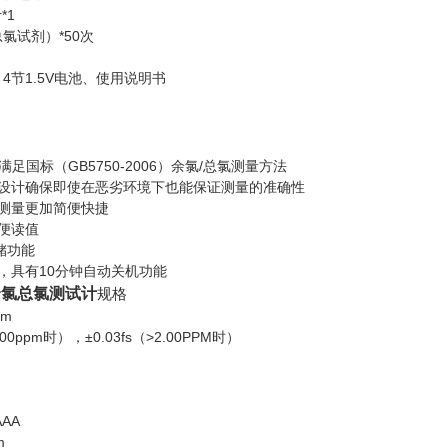
*1
氯试剂）*50次
4节1.5V电池、使用说明书
满足国标（GB5750-2006）余氯/总氯测量方法
凑设计确保即使在恶劣环境下也能保证测量的准确性
，测量更加简便快捷
方便读值
存储功能
量，具有10分钟自动关机功能
余氯总氯测试计
规格
pm
00ppm时），±0.03fs（>2.00PPM时）
AAA
m