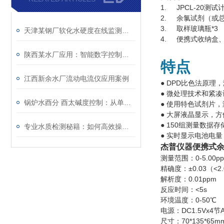
1. JPCL-20测试计
2. 余氯试剂（或总
3. 取样玻璃瓶*3
天津某钢厂软化水硬度在线监测应用案例
4. 便携式收纳盒、
陕西某水厂应用：智能数字控制器，高效赋能水处理
特点
江西新余水厂流动电流仪应用案例
● DPD比色法原理，
● 微处理技术和紧
锅炉水酉分 酉太碱度控制：从单点检测到趋势管理
● 使用特色试剂片
● 大屏液晶显示，
● 150组测量数据
专业水质检测秘籍：如何高效操作软化水硬度分析仪
● 实时显示电池电
杰普仪器便携式
测量范围：0-5.00p
精确度：±0.03（<2.
解析度：0.01ppm
反应时间：<5s
环境温度：0-50℃
电源：DC1.5Vx4节
尺寸：70*135*65m