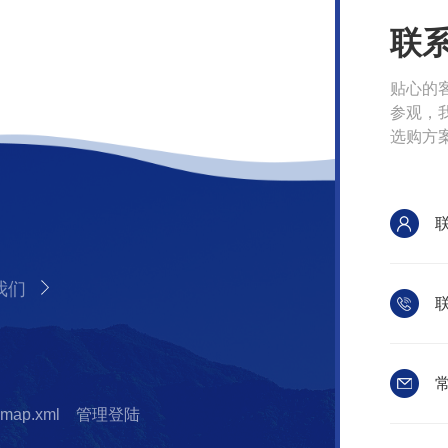
联
贴心的
参观，
选购方
我们
联
常
emap.xml
管理登陆