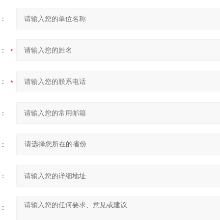
：
：
：
：
：
：
：