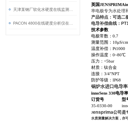
英国JENSPRIMAi
天津某钢厂软化水硬度在线监测应用案例
率电极专为水处理
产品特点：可选二
PACON 4800在线硬度分析仪在赤峰地下水源的应用
电导补偿曲线：PT
技术参数
电极常数：0.7
测量范围：10μS/cm~
温度补偿：Pt1000
操作温度：0~80℃
压力：<5bar
材质：钛合金
连接：3/4"NPT
防护等级：IP68
锅炉水进口电导率
innoSens 330电
订货号
型
35-0330-00
inn
ensprima
公司是
J
水质测量解决方案，亦