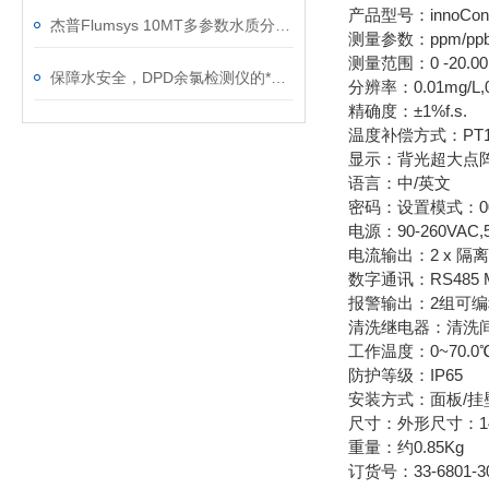
产品型号：innoCon 
杰普Flumsys 10MT多参数水质分析仪：赋能全领域水质数字化监测
测量参数：ppm/p
测量范围：0 -20.00mg
保障水安全，DPD余氯检测仪的*功能你了解吗？
分辨率：0.01mg/L,0
精确度：±1%f.s.
温度补偿方式：PT1
显示：背光超大点
语言：中/英文
密码：设置模式：00
电源：90-260VAC,
电流输出：2 x 隔
数字通讯：RS485 M
报警输出：2组可编程H
清洗继电器：清洗间隔：
工作温度：0~70.0
防护等级：IP65
安装方式：面板/挂
尺寸：外形尺寸：144 
重量：约0.85Kg
订货号：33-6801-3