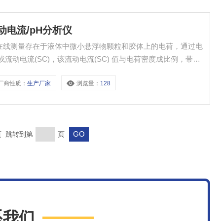
线流动电流/pH分析仪
用于连续在线测量存在于液体中微小悬浮物颗粒和胶体上的电荷，通过电
流动电流(SC)，该流动电流(SC) 值与电荷密度成比例，带电
测流动电流(SC) 值的变化即可快速反应水的特性 (如色度和
厂商性质：
生产厂家
浏览量：
128
。 Flumsys10TC-......
末页 跳转到第
页
系我们