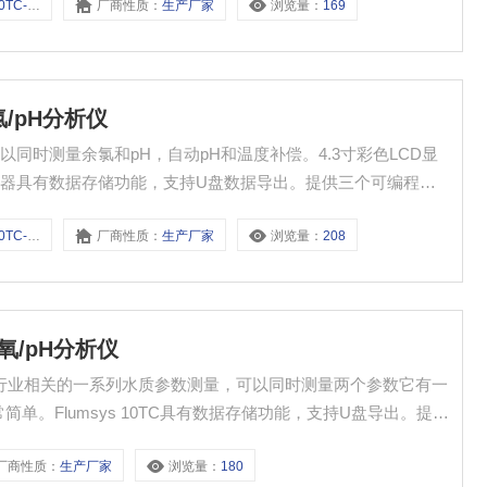
TC-DS
厂商性质：
生产厂家
浏览量：
169
0g/L
氯/pH分析仪
仪，可以同时测量余氯和pH，自动pH和温度补偿。4.3寸彩色LCD显
器具有数据存储功能，支持U盘数据导出。提供三个可编程的
配Modbus RTU (RS485)通讯。测量参数余氯：0-
TC-FP
厂商性质：
生产厂家
浏览量：
208
臭氧/pH分析仪
水处理行业相关的一系列水质参数测量，可以同时测量两个参数它有一
简单。Flumsys 10TC具有数据存储功能，支持U盘导出。提供
控制辅助设备，并且可以使用ModbusRTU（RS485）通信对
厂商性质：
生产厂家
浏览量：
180