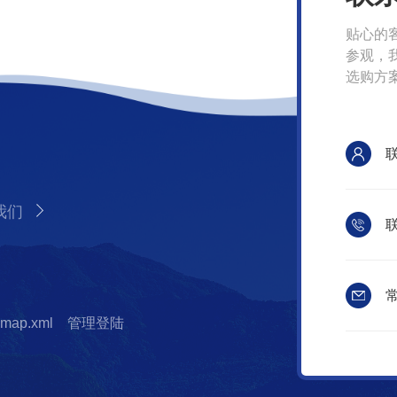
贴心的
参观，
选购方
我们
联
常
emap.xml
管理登陆