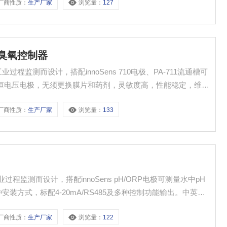
厂商性质：
生产厂家
浏览量：
127
氯/臭氧控制器
工业过程监测而设计，搭配innoSens 710电极、PA-711流通槽可
式恒电压电极，无须更换膜片和药剂，灵敏度高，性能稳定，维护
阻燃塑料咬花外壳，更有质感 ●大屏幕背光液晶显示测量值、温度
厂商性质：
生产厂家
浏览量：
133
工业过程监测而设计，搭配innoSens pH/ORP电极可测量水中pH
装方式，标配4-20mA/RS485及多种控制功能输出。中英文
，防干扰设计 ●阻燃塑料咬花外壳，更有质感 ●大屏幕背光液晶
厂商性质：
生产厂家
浏览量：
122