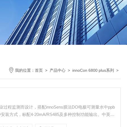
我的位置：
首页
>
产品中心
>
innoCon 6800 plus系列
>
工业过程监测而设计，搭配innoSens膜法DO电极可测量水中ppb
安装方式，标配4-20mA/RS485及多种控制功能输出。中英文
，防干扰设计 ●阻燃塑料咬花外壳，更有质感 ●大屏幕背光液晶