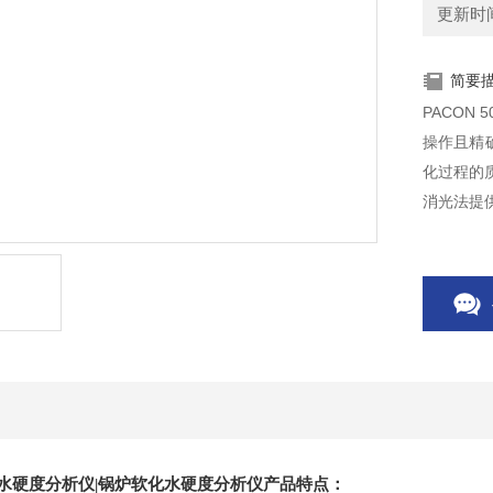
更新时间：
简要
PACON
操作且精
化过程的
消光法提
试剂消耗
水硬度分析仪
|
锅炉软化水硬度分析仪​
产
品特点：