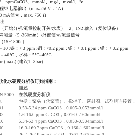
pmCaCO3、mmol/l、mg/l、mval/l、°e
继电器输出（max.250V，4A）
0 mA信号，max. 750 Ω
输出
入（开始分析/流量控制开关/水表） 2、IN2 输入（复位设备）
量（5~360min）/外部信号/流量信号
5~1800s）
 ;铁：< 3 ppm ;铜：<0.2 ppm ; 铝：< 0.1 ppm ; 锰：< 0.2 ppm
 40°C，水样：5°C–40°C
r (max.) (建议1 -2bar)
炉软化水硬度分析仪​订购指南：
描述
N 5000
在线硬度分析仪
包
包括：泵头（含泵管）、搅拌子、密封圈、试剂瓶连接管
01
0.53-5.34 ppm CaCO3，0.005-0.053mmol/l
03
1.6-16.0 ppm CaCO3，0.016-0.160mmol/l
10
5.34-53.4 ppm CaCO3，0.053-0.534mmol/l
30
16.0-160.2ppm CaCO3，0.160-1.602mmol/l
50
26.7-267.0 ppm CaCO3，0267-2.670mmol/l