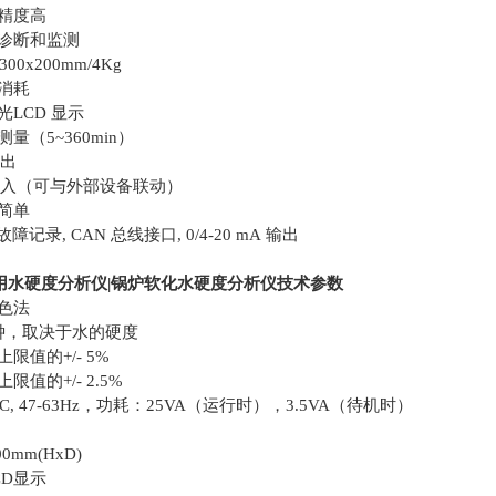
精度高
动诊断和监测
00x200mm/4Kg
消耗
LCD 显示
量（5~360min）
输出
字输入（可与外部设备联动）
简单
故障记录, CAN 总线接口, 0/4-20 mA 输出
用水硬度分析仪
|锅炉软化水硬度分析仪​技术参数
色法
钟，取决于水的硬度
值的+/- 5%
值的+/- 2.5%
VAC, 47-63Hz，功耗：25VA（运行时），3.5VA（待机时）
0mm(HxD)
D显示