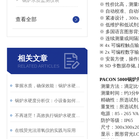
锅炉水质监测仪表
※ 性价比高，测量
※ 自动校准、自
※ 紧凑设计，300x3
查看全部
※ 低维护和低试剂
※ 多国语言图形背光
※ 连续测量或间隔测
※ 4x 可编程触点
※ 2x 可编程数
相关文章
※ 安装方便，操作
※ SD 卡数据存储, 
RELATED ARTICLES
锅炉
PACON 5000
掌握水质，确保效能：锅炉水硬度分析仪的应用全景
测量方法：滴定比
测量时间：约3分
精确性：所选试剂上限
锅炉水硬度分析仪：小设备如何实现节能大价值？
重复性：所选试剂上限
电源：85 - 265 
不再迷茫！高效执行锅炉水硬度分析仪的操作指南
防护等级：IP65
尺寸：300x300x20
在线荧光法溶氧仪的实践与应用
显示：图形背光LC