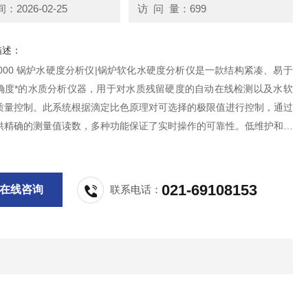
2026-02-25
访 问 量：699
描述：
 5000 锅炉水硬度分析仪|锅炉软化水硬度分析仪是一款结构紧凑、易于
确度*的水质分析仪器，用于对水质残留硬度的自动在线检测以及水软
质量控制。此系统根据滴定比色原理对可选择的极限值进行控制，通过
供精确的测量值读数，多种功能保证了实时操作的可靠性。低维护和低
，可长时间连续运行，基本免维护，特别适合用于锅炉房。
021-69108153
在线咨询
联系电话：