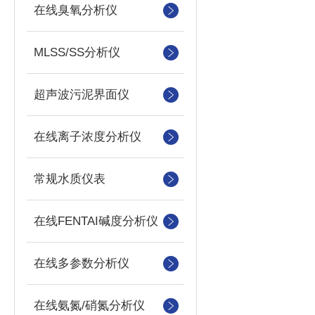
在线臭氧分析仪
MLSS/SS分析仪
超声波污泥界面仪
在线离子浓度分析仪
常规水质仪表
在线FENTAI碱度分析仪
在线多参数分析仪
在线氨氮/硝氮分析仪