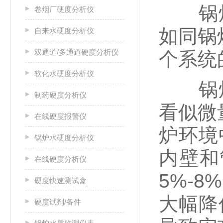
锅炉
卷烟厂硬度分析仪
如同锅
自来水硬度分析仪
双通道/多通道硬度分析仪
个系统
软化水硬度分析仪
锅炉
制药硬度分析仪
看似微
在线硬度报警仪
炉环境
锅炉水硬度分析仪
内壁和
在线硬度分析仪
5%-
硬度快速测试盒
大幅降
硬度试剂/备件