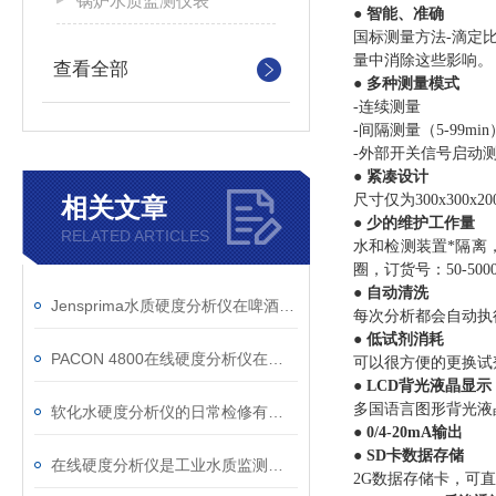
锅炉水质监测仪表
●
智能、准确
国标测量方法-滴定
量中消除这些影响。
查看全部
●
多种测量模式
-连续测量
-间隔测量（5-99min
-外部开关信号启动
●
紧凑设计
尺寸仅为300x300
相关文章
●
少的维护工作量
RELATED ARTICLES
水和检测装置*隔离
圈，订货号：50-5000
●
自动清洗
Jensprima水质硬度分析仪在啤酒酿造行业中的应用
每次分析都会自动执行R
●
低试剂消耗
PACON 4800在线硬度分析仪在赤峰地下水源的应用
可以很方便的更换试剂瓶
●
LCD背光液晶显示
多国语言图形背光液
软化水硬度分析仪的日常检修有哪些要求
●
0/4-20mA输出
●
SD卡数据存储
在线硬度分析仪是工业水质监测的得力助手
2G数据存储卡，可直