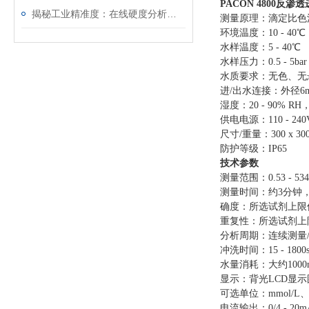
PACON 4800
反渗透
揭秘工业精准度：在线硬度分析仪的核心功能
测量原理：滴定比色
环境温度：10 - 40℃
水样温度：5 - 40℃
水样压力：0.5 - 5b
水质要求：无色、无悬浮物
进/出水连接：外径6
湿度：20 - 90% R
供电电源：110 - 24
尺寸/重量：300 x 30
防护等级：IP65
技术参数
测量范围：0.53 - 53
测量时间：约3分钟
度：所选试剂上限
确
重复性：所选试剂上
分析周期：连续测量/间
冲洗时间：15 - 1800
水量消耗：大约1000
显示：背光LCD显
可选单位：mmol/L、pp
电流输出：0/4 - 20mA