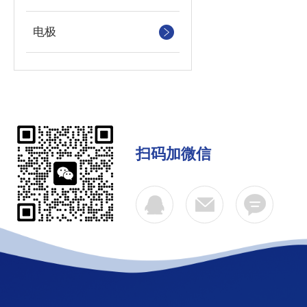
电极
扫码加微信