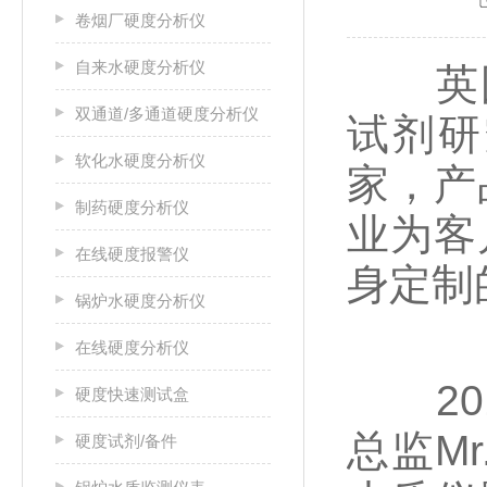
卷烟厂硬度分析仪
自来水硬度分析仪
英国J
双通道/多通道硬度分析仪
试剂研
软化水硬度分析仪
家，产
制药硬度分析仪
业为客
在线硬度报警仪
身定制
锅炉水硬度分析仪
在线硬度分析仪
201
硬度快速测试盒
总监M
硬度试剂/备件