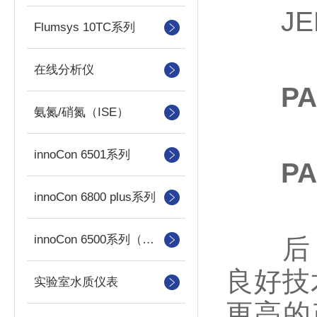
JEN
Flumsys 10TC系列
在线分析仪
PA
氨氮/硝氮（ISE）
innoCon 6501系列
PA
innoCon 6800 plus系列
innoCon 6500系列（已停产）
后，
良好技
实验室水质仪表
更高的