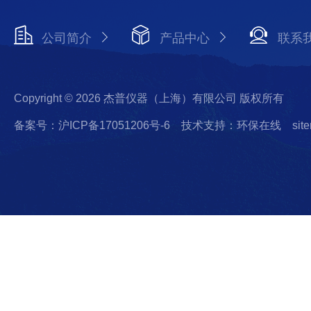
公司简介
产品中心
联系
Copyright © 2026 杰普仪器（上海）有限公司 版权所有
备案号：沪ICP备17051206号-6
技术支持：环保在线
sit