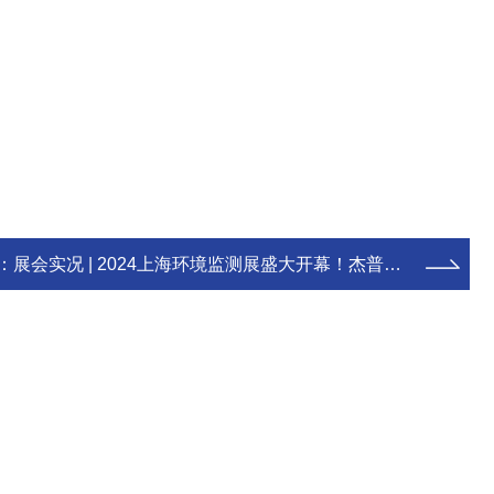
：
展会实况 | 2024上海环境监测展盛大开幕！杰普仪器期待您的莅临！